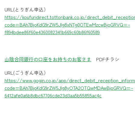
URL(とりぎん申込）
https://koufuridirect.tottoribank.co.jp/direct_debit_recepti
code=BAh7BjoKdG9rZW5JIg8xNTg0OTEwMzcwBjoGRVQ=–
f894bdee86f60e4360082341b669c60b86f60589
山陰合同銀行の口座をお持ちのお客さま
PDFチラシ
URL(ごうぎん申込）
https://www.gogin.co.jp/app/direct_debit_reception_infor
code=BAh7BjoKdG9rZW5JIg8yOTA2OTQwMDAwBjoGRVQ=–
6412afe0a6b8dbc67706cde23d3aa5b55855ac4c